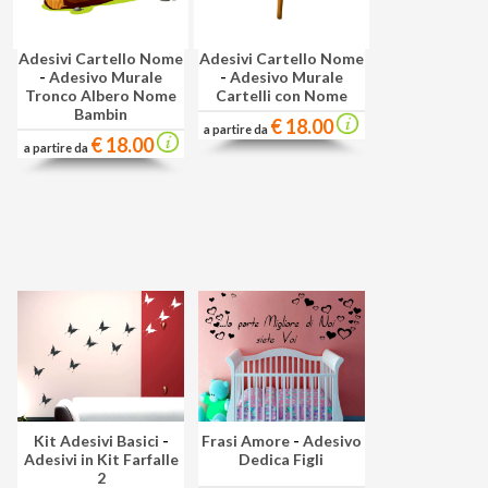
Adesivi Cartello Nome
Adesivi Cartello Nome
-
Adesivo Murale
-
Adesivo Murale
Tronco Albero Nome
Cartelli con Nome
Bambin
€ 18.00
a partire da
€ 18.00
a partire da
Kit Adesivi Basici
-
Frasi Amore
-
Adesivo
Adesivi in Kit Farfalle
Dedica Figli
2