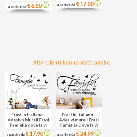
€ 17.00
€ 6.50
a partire da
a partire da
Altri clienti hanno visto anche
Frasi in Italiano
-
Frasi in Italiano
-
Adesivo Murali Frasi
Adesivi murali Frasi
Famiglia dove la vi
Famiglia Dove la vi
€ 17.90
€ 24.99
a partire da
a partire da