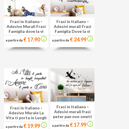
Frasi in Italiano
-
Frasi in Italiano
-
Adesivo Murali Frasi
Adesivi murali Frasi
Famiglia dove la vi
Famiglia Dove la vi
€ 17.90
€ 24.99
a partire da
a partire da
Frasi in Italiano
-
Frasi in Italiano
-
Adesivi murali frasi
Adesivo Murale La
peter pan non smett
Vita ti porta in Luogh
€ 17.99
€ 19.99
a partire da
a partire da