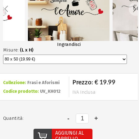
Ingrandisci
Misure:
(L x H)
€ 19.99
Prezzo:
Collezione:
Frasi e Aforismi
Codice prodotto:
UV_KH012
IVA Inclusa
Quantità:
AGGIUNGI AL
CARRELLO